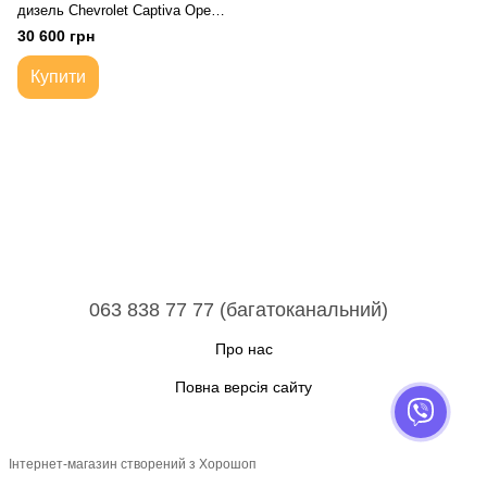
дизель Chevrolet Captiva Opel
Antara | Коробка передач
30 600 грн
автоматична
Купити
063 838 77 77 (багатоканальний)
Про нас
Повна версія сайту
Інтернет-магазин створений з Хорошоп