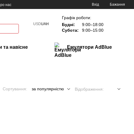
Вхід
Бажання
ро нас
Графік роботи:
USD
UAH
Будні:
9:00–18:00
Субота:
9:00–15:00
 та навісне
Емулятори AdBlue
Сортування:
за популярністю
Відображення: