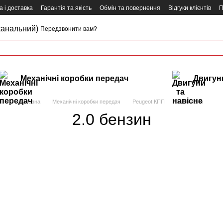
 і доставка
Гарантія та якість
Обмін та повернення
Відгуки клієнтів
П
канальний)
Передзвонити вам?
Механічні коробки передач
Двигуни
Головна
Механічні коробки передач
Peugeot КПП
2.0 бензин
2.0 бензин