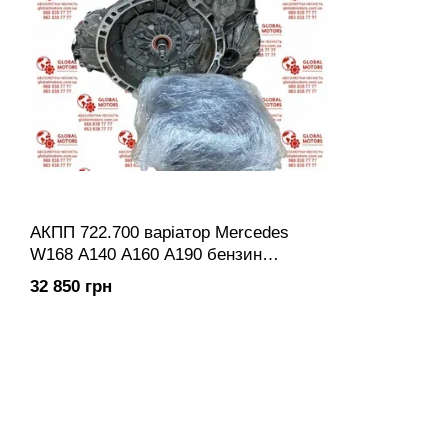
АКПП 722.700 варіатор Mercedes
W168 A140 A160 A190 бензин
Коробка передач автоматична
32 850 грн
автомат 722700 722.7