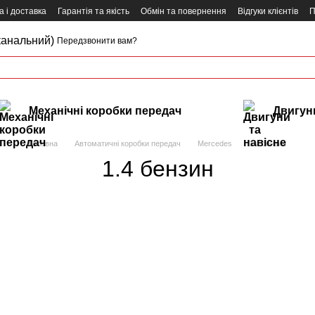
 і доставка
Гарантія та якість
Обмін та повернення
Відгуки клієнтів
П
канальний)
Передзвонити вам?
Механічні коробки передач
Двигуни
Головна
Автоматичні коробки передач
Mercedes
1.4 бензин
1.4 бензин