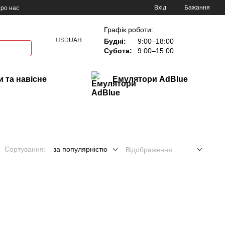
Вхід
Бажання
ро нас
Графік роботи:
USD
UAH
Будні:
9:00–18:00
Субота:
9:00–15:00
 та навісне
Емулятори AdBlue
Сортування:
за популярністю
Відображення: