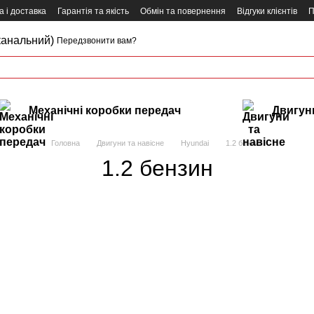
 і доставка
Гарантія та якість
Обмін та повернення
Відгуки клієнтів
П
канальний)
Передзвонити вам?
Механічні коробки передач
Двигуни
Головна
Двигуни та навісне
Hyundai
1.2 бензин
1.2 бензин