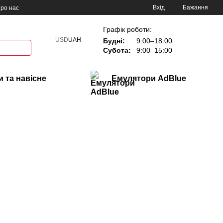
Вхід
Бажання
ро нас
Графік роботи:
USD
UAH
Будні:
9:00–18:00
Субота:
9:00–15:00
 та навісне
Емулятори AdBlue