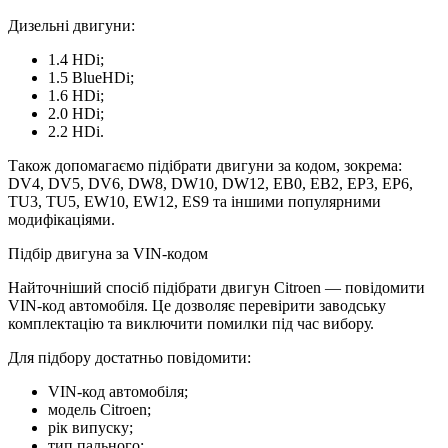
Дизельні двигуни:
1.4 HDi;
1.5 BlueHDi;
1.6 HDi;
2.0 HDi;
2.2 HDi.
Також допомагаємо підібрати двигуни за кодом, зокрема:
DV4, DV5, DV6, DW8, DW10, DW12, EB0, EB2, EP3, EP6,
TU3, TU5, EW10, EW12, ES9 та іншими популярними
модифікаціями.
Підбір двигуна за VIN-кодом
Найточніший спосіб підібрати двигун Citroen — повідомити
VIN-код автомобіля. Це дозволяє перевірити заводську
комплектацію та виключити помилки під час вибору.
Для підбору достатньо повідомити:
VIN-код автомобіля;
модель Citroen;
рік випуску;
тип пального;