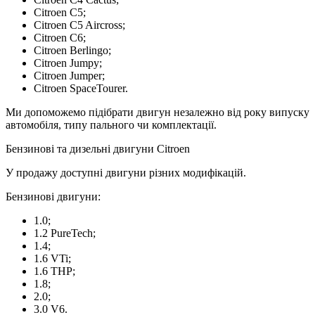
Citroen C5;
Citroen C5 Aircross;
Citroen C6;
Citroen Berlingo;
Citroen Jumpy;
Citroen Jumper;
Citroen SpaceTourer.
Ми допоможемо підібрати двигун незалежно від року випуску
автомобіля, типу пального чи комплектації.
Бензинові та дизельні двигуни Citroen
У продажу доступні двигуни різних модифікацій.
Бензинові двигуни:
1.0;
1.2 PureTech;
1.4;
1.6 VTi;
1.6 THP;
1.8;
2.0;
3.0 V6.