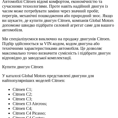
Автомобілі Citroen відомі комфортом, економічністю та
сучасними технологіями. Проте навіть надійний двигун із
часом може потребувати заміни через значний пробіг,
перегрів, механічні пошкодження або природний знос. Якщо
ви шукаєте, де купити двигун Citroen, компанія Global Motors
допоможе швидко підібрати силовий агрегат саме для вашого
автомобіля.
Ми спеціалізуємося виключно на продажу двигунів Citroen.
Підбір здійснюється за VIN-кодом, кодом двигуна або
технічними характеристиками автомобіля. Це дозволяє
максимально точно визначити сумісність і підібрати двигун
відповідно до заводської комплектації.
Купити двигун Citroen
У каталозі Global Motors представлені двигуни для
найпопулярніших моделей Citroen:
Citroen C1;
Citroen C2;
Citroen C3;
Citroen C3 Aircross;
Citroen C4;
Citroen C4 Picasso;
Citroen C4 Cactus;