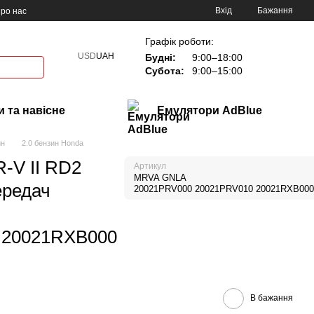
Вхід
Бажання
ро нас
Графік роботи:
USD
UAH
Будні:
9:00–18:00
Субота:
9:00–15:00
 та навісне
Емулятори AdBlue
ин
2.0 бензин Honda
-V II RD2
Артикул
MRVA GNLA
ередач
20021PRV000 20021PRV010 20021RXB000
 20021RXB000
В бажання