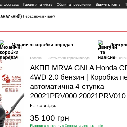
 і доставка
Гарантія та якість
Обмін та повернення
Відгуки клієнтів
П
канальний)
Передзвонити вам?
Механічні коробки передач
Двигуни
Головна
Автоматичні коробки передач
Honda
2.0 бенз
АКПП MRVA GNLA Honda CR
4WD 2.0 бензин | Коробка п
автоматична 4-ступка
20021PRV000 20021PRV010
Написати відгук
35 100 грн
Відправка зі складу з Європи за декілька днів