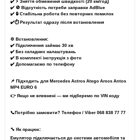
✔️ ⚡ Зняття обмеження швидкості (20 км/год)
✔️ 🚫 Відсутність потреби заправки AdBlue
✔️ 🔒 Стабільна робота без повторних помилок
✔️⏱️ Результат одразу після встановлення
⚙️ Встановлення:
✔️ Підключення займає 30 хв
✔️ Без складних налаштувань
✔️ В комплекті інструкція з фото
✔️ Допомагаємо по телефону
📌 Підходить для Mercedes Actros Atego Arocs Antos
MP4 EURO 6
👉 Якщо не впевнені — ми підберемо по VIN коду
📞Потрібно замовити? Телефон / Viber
068 838 77 77
🔧 Як працює:
Емулятор підключається до системи автомобіля та