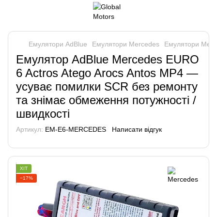
Емулятори AdBlue
Емулятори Mercedes
Емулятори Merc
Емулятор AdBlue Mercedes EURO
6 Actros Atego Arocs Antos MP4 —
усуває помилки SCR без ремонту
та знімає обмеження потужності /
швидкості
Артикул:
EM-E6-MERCEDES
Написати відгук
ХІТ
−17%