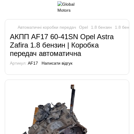
Автоматичні коробки передач
Opel
1.8 бензин
1.8 бензи
АКПП AF17 60-41SN Opel Astra
Zafira 1.8 бензин | Коробка
передач автоматична
Артикул:
AF17
Написати відгук