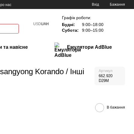
Вхід
Бажання
ро нас
Графік роботи:
USD
UAH
Будні:
9:00–18:00
Субота:
9:00–15:00
 та навісне
Емулятори AdBlue
sangyong Korando / Інші
Артикул
662.920
D29M
В бажання