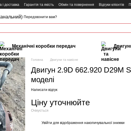
 і доставка
Гарантія та якість
Обмін та повернення
Відгуки клієнтів
П
канальний)
Передзвонити вам?
Механічні коробки передач
Двигуни
Головна
Двигуни та навісне
Двигун 2.9D 662.920 D29M S
моделі
Написати відгук
Ціну уточнюйте
Очікується
Увійти
для відображення накопичувальної знижки
%