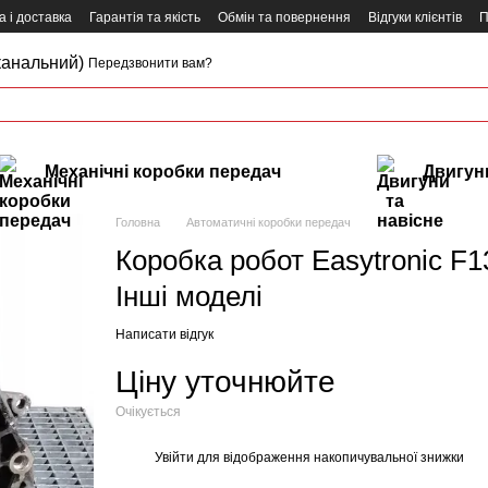
 і доставка
Гарантія та якість
Обмін та повернення
Відгуки клієнтів
П
канальний)
Передзвонити вам?
Механічні коробки передач
Двигуни
Головна
Автоматичні коробки передач
Коробка робот Easytronic F13
Інші моделі
Написати відгук
Ціну уточнюйте
Очікується
Увійти
для відображення накопичувальної знижки
%