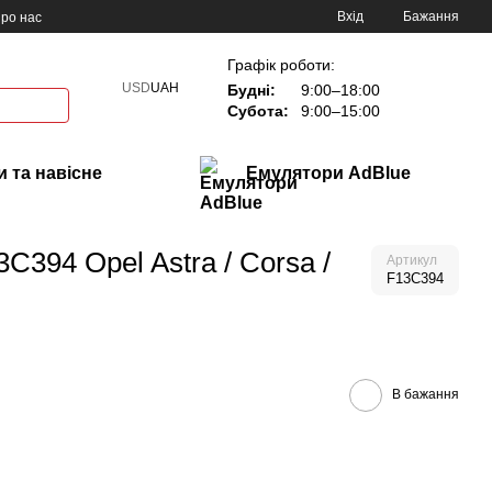
Вхід
Бажання
ро нас
Графік роботи:
USD
UAH
Будні:
9:00–18:00
Субота:
9:00–15:00
 та навісне
Емулятори AdBlue
C394 Opel Astra / Corsa /
Артикул
F13C394
В бажання