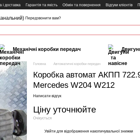
 і доставка
Гарантія та якість
Обмін та повернення
Відгуки клієнтів
П
канальний)
Передзвонити вам?
Механічні коробки передач
Двигуни
Головна
Автоматичні коробки передач
Коробка автомат АКПП 722.9
Mercedes W204 W212
Написати відгук
Ціну уточнюйте
Очікується
Увійти
для відображення накопичувальної знижки
%