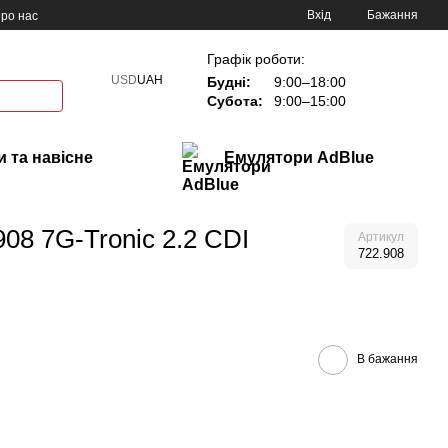
Вхід
Бажання
ро нас
Графік роботи:
USD
UAH
Будні:
9:00–18:00
Субота:
9:00–15:00
 та навісне
Емулятори AdBlue
08 7G-Tronic 2.2 CDI
Артикул
722.908
В бажання