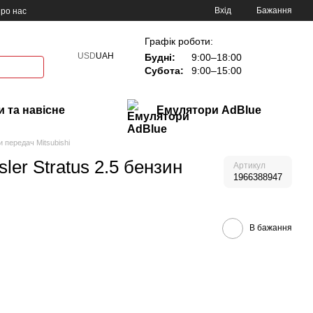
Вхід
Бажання
ро нас
Графік роботи:
USD
UAH
Будні:
9:00–18:00
Субота:
9:00–15:00
 та навісне
Емулятори AdBlue
 передач Mitsubishi
er Stratus 2.5 бензин
Артикул
1966388947
В бажання