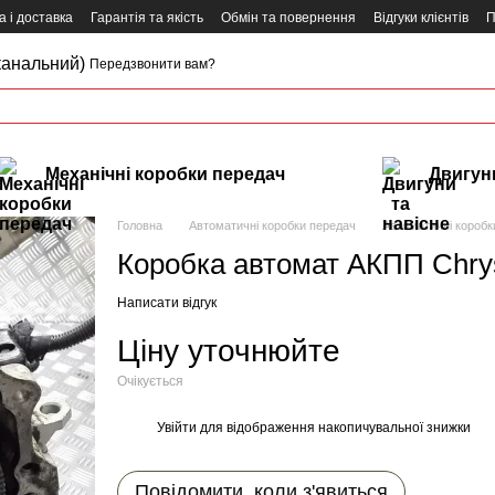
 і доставка
Гарантія та якість
Обмін та повернення
Відгуки клієнтів
П
канальний)
Передзвонити вам?
Механічні коробки передач
Двигуни
Головна
Автоматичні коробки передач
Автоматичні коробки
Коробка автомат АКПП Chrysl
Написати відгук
Ціну уточнюйте
Очікується
Увійти
для відображення накопичувальної знижки
%
Повідомити, коли з'явиться